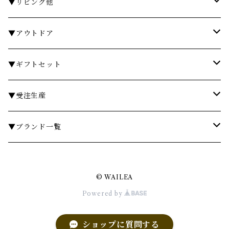
石鹸・ボディソープ
ディスペンサー・ソープディッシュ
お皿・プレート
▼リビング他
入浴剤・バスソルト
歯ブラシスタンド・タンブラー
グラス・コップ
フレグランス
▼アウトドア
フレグランスランプ
ディスペンサー・ソープディッシュ
ハンドクリーム
カトラリー
時計
テーブル
▼ギフトセット
リードディフューザー
ボディケア
ランドリーバスケット
箸・箸置き
キャンドル
椅子・スツール
￥3,000～
▼受注生産
サシェ
衣類ケア
ミラー
ランチョンマット・コースター
フラワーベース
その他
￥5,000～
テーブル
▼ブランド一覧
その他フレグランス
バスマット・マット
スツール
鍋・フライパン・ケトル
ダストボックス
￥10,000～
チェア
ア行
© WAILEA
あやせものづくり研究会
ギフトセット・セット
マット
キッチンツール
ティッシュケース
￥20,000～
ミラー
カ行
Powered by
Urban Modern
CASINI
その他アイテム
フレグランス
照明・ライト
ブリザーブグリーン
シェルフ
サ行
ショップに質問する