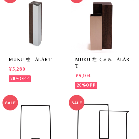
MUKU 柱 ALART
MUKU 柱 くるみ ALAR
T
¥5,280
¥5,104
20%OFF
20%OFF