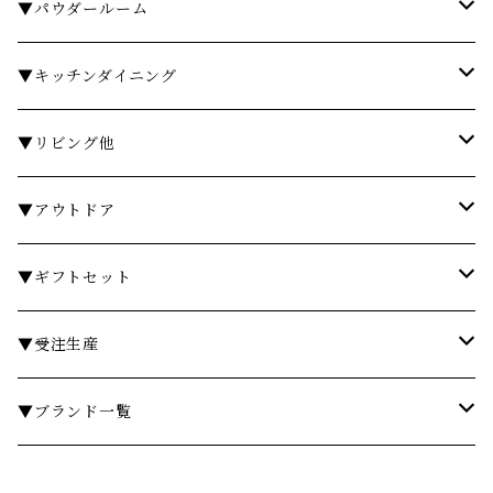
タオル
▼パウダールーム
バスローブ
石鹸・ハンドウォッシュ
▼キッチンダイニング
石鹸・ボディソープ
ディスペンサー・ソープディッシュ
お皿・プレート
▼リビング他
入浴剤・バスソルト
歯ブラシスタンド・タンブラー
グラス・コップ
フレグランス
▼アウトドア
フレグランスランプ
ディスペンサー・ソープディッシュ
ハンドクリーム
カトラリー
時計
テーブル
▼ギフトセット
リードディフューザー
ボディケア
ランドリーバスケット
箸・箸置き
キャンドル
椅子・スツール
￥3,000～
▼受注生産
サシェ
衣類ケア
ミラー
ランチョンマット・コースター
フラワーベース
その他
￥5,000～
テーブル
▼ブランド一覧
その他フレグランス
バスマット・マット
スツール
鍋・フライパン・ケトル
ダストボックス
￥10,000～
チェア
ア行