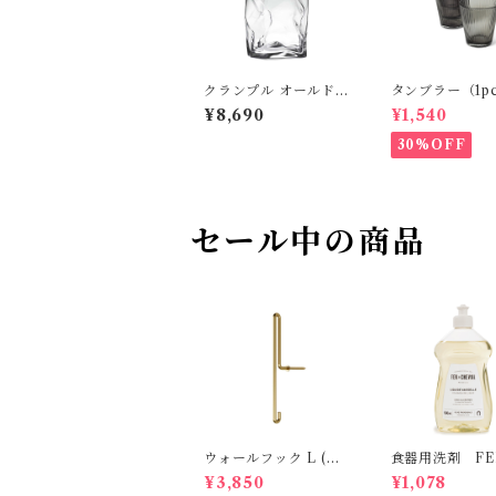
クランプル オールド
タンブラー（1p
木村硝子店
ROSENDAHL
¥8,690
¥1,540
30%OFF
セール中の商品
ウォールフック L (マ
食器用洗剤 FER
ットゴールド） MO
HEVAL
¥3,850
¥1,078
EBE