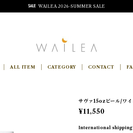
WAILEA 2026-SUMMER SALE
ALL ITEM
CATEGORY
CONTACT
F
サヴァ15ozビール/ワ
¥11,550
International shipping