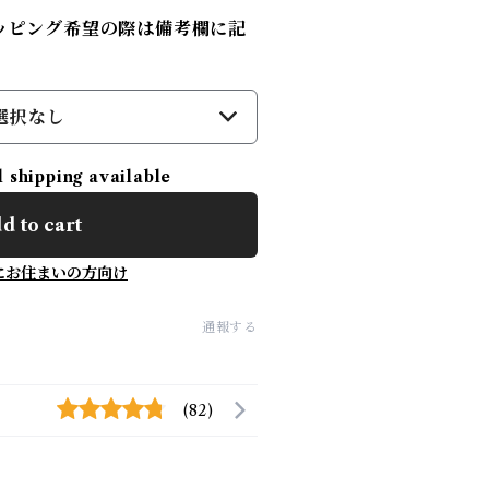
ッピング希望の際は備考欄に記
選択なし
l shipping available
d to cart
にお住まいの方向け
通報する
(82)