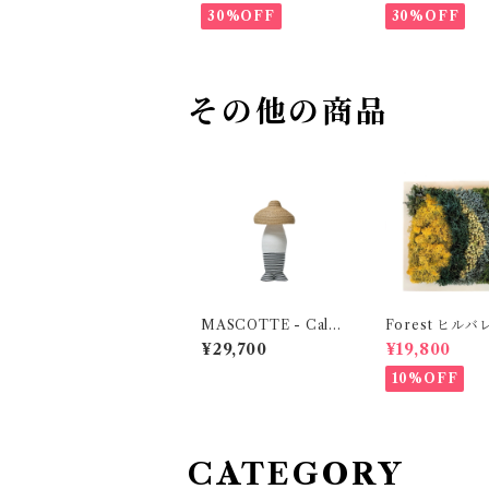
30%OFF
30%OFF
その他の商品
MASCOTTE - Calm
Forest ヒル
MOBJE
green senses
¥29,700
¥19,800
10%OFF
CATEGORY