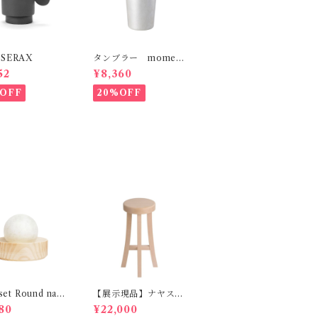
SERAX
タンブラー moment
um factory
52
¥8,360
OFF
20%OFF
set Round natu
【展示現品】ナヤスツ
HETKINEN
ール M GREENHO
80
¥22,000
LT