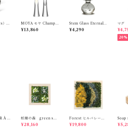
cs）
MOYA モヤ Champa
Stem Glass Eternal S
マグ 
gne Flut 170ml ×2
now M 170ｍl（Gre
¥13,860
¥4,290
¥4,7
LSA International
y） SERAX
20%
 À C
妖精の森 green sen
Forest ヒルバレー
Soap 
ses
green senses
ral 
¥28,160
¥19,800
¥5,2