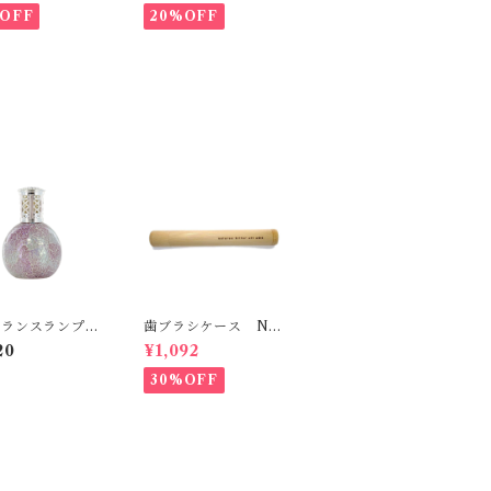
OFF
20%OFF
グランスランプ
歯ブラシケース Nhe
型 Ashleigh&
s.
20
¥1,092
ood
30%OFF