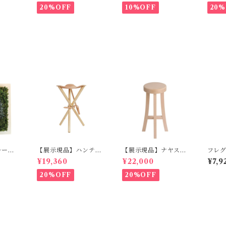
20%OFF
10%OFF
20%
バレー
【展示現品】ハンティ
【展示現品】ナヤスツ
フレ
ング チェア S GREE
ール M GREENHO
（L）丸
¥19,360
¥22,000
¥7,9
NHOLT
LT
Burw
20%OFF
20%OFF