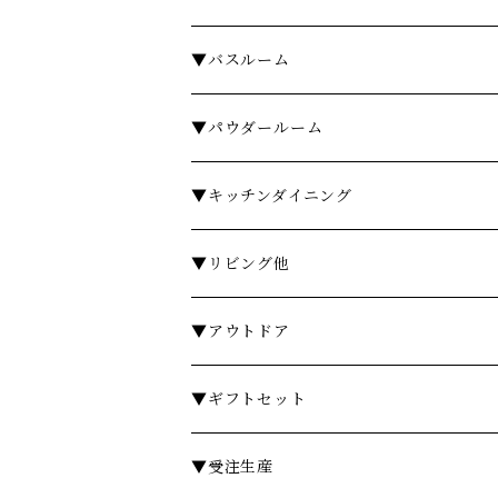
▼バスルーム
タオル
▼パウダールーム
バスローブ
石鹸・ハンドウォッシュ
▼キッチンダイニング
石鹸・ボディソープ
ディスペンサー・ソープディッシュ
お皿・プレート
▼リビング他
入浴剤・バスソルト
歯ブラシスタンド・タンブラー
グラス・コップ
フレグランス
▼アウトドア
フレグランスランプ
ディスペンサー・ソープディッシュ
ハンドクリーム
カトラリー
時計
テーブル
▼ギフトセット
リードディフューザー
ボディケア
ランドリーバスケット
箸・箸置き
キャンドル
椅子・スツール
￥3,000～
▼受注生産