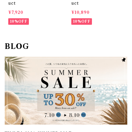
uct
uct
¥7,920
¥10,890
10%OFF
10%OFF
BLOG