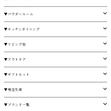
タオル
▼パウダールーム
バスローブ
石鹸・ハンドウォッシュ
▼キッチンダイニング
石鹸・ボディソープ
ディスペンサー・ソープディッシュ
お皿・プレート
▼リビング他
入浴剤・バスソルト
歯ブラシスタンド・タンブラー
グラス・コップ
フレグランス
▼アウトドア
フレグランスランプ
ディスペンサー・ソープディッシュ
ハンドクリーム
カトラリー
時計
テーブル
▼ギフトセット
リードディフューザー
ボディケア
ランドリーバスケット
箸・箸置き
キャンドル
椅子・スツール
￥3,000～
▼受注生産
サシェ
衣類ケア
ミラー
ランチョンマット・コースター
フラワーベース
その他
￥5,000～
テーブル
▼ブランド一覧