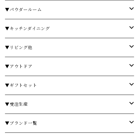
タオル
▼パウダールーム
バスローブ
石鹸・ハンドウォッシュ
▼キッチンダイニング
石鹸・ボディソープ
ディスペンサー・ソープディッシュ
お皿・プレート
▼リビング他
入浴剤・バスソルト
歯ブラシスタンド・タンブラー
グラス・コップ
フレグランス
▼アウトドア
フレグランスランプ
ディスペンサー・ソープディッシュ
ハンドクリーム
カトラリー
時計
テーブル
▼ギフトセット
リードディフューザー
ボディケア
ランドリーバスケット
箸・箸置き
キャンドル
椅子・スツール
￥3,000～
▼受注生産
サシェ
衣類ケア
ミラー
ランチョンマット・コースター
フラワーベース
その他
￥5,000～
テーブル
▼ブランド一覧
その他フレグランス