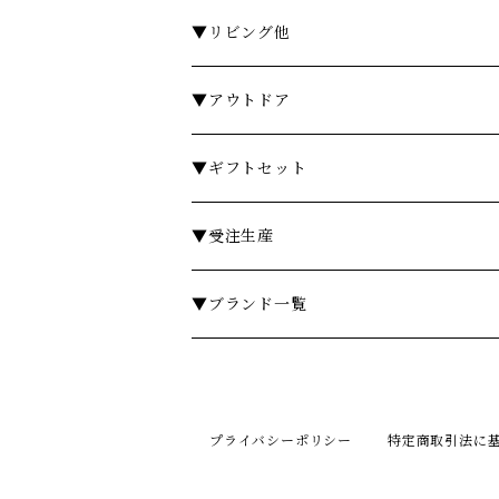
石鹸・ボディソープ
ディスペンサー・ソープディッシュ
お皿・プレート
▼リビング他
入浴剤・バスソルト
歯ブラシスタンド・タンブラー
グラス・コップ
フレグランス
▼アウトドア
フレグランスランプ
ディスペンサー・ソープディッシュ
ハンドクリーム
カトラリー
時計
テーブル
▼ギフトセット
リードディフューザー
ボディケア
ランドリーバスケット
箸・箸置き
キャンドル
椅子・スツール
￥3,000～
▼受注生産
サシェ
衣類ケア
ミラー
ランチョンマット・コースター
フラワーベース
その他
￥5,000～
テーブル
▼ブランド一覧
その他フレグランス
バスマット・マット
スツール
鍋・フライパン・ケトル
ダストボックス
￥10,000～
チェア
ア行
あやせものづくり研究会
ギフトセット・セット
マット
キッチンツール
ティッシュケース
￥20,000～
ミラー
カ行
プライバシーポリシー
特定商取引法に
Urban Modern