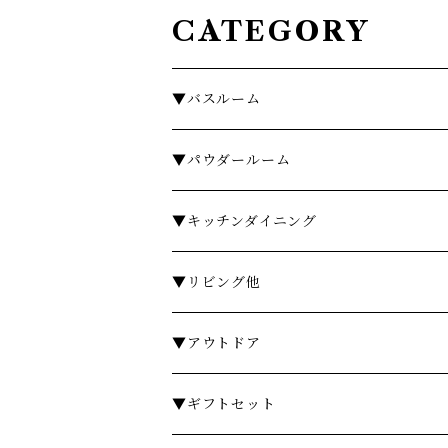
CATEGORY
▼バスルーム
タオル
▼パウダールーム
バスローブ
石鹸・ハンドウォッシュ
▼キッチンダイニング
石鹸・ボディソープ
ディスペンサー・ソープディッシュ
お皿・プレート
▼リビング他
入浴剤・バスソルト
歯ブラシスタンド・タンブラー
グラス・コップ
フレグランス
▼アウトドア
フレグランスランプ
ディスペンサー・ソープディッシュ
ハンドクリーム
カトラリー
時計
テーブル
▼ギフトセット