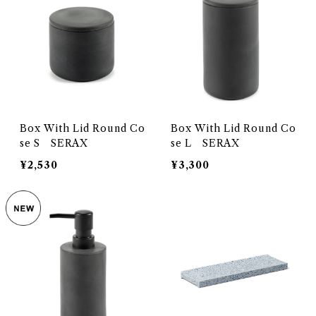
Box With Lid Round Co
Box With Lid Round Co
se S SERAX
se L SERAX
¥2,530
¥3,300