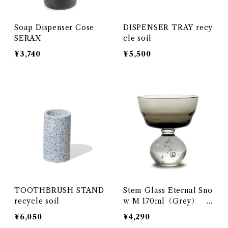
Soap Dispenser Cose
DISPENSER TRAY recy
SERAX
cle soil
¥3,740
¥5,500
TOOTHBRUSH STAND
Stem Glass Eternal Sno
recycle soil
w M 170ｍl（Grey） S
ERAX
¥6,050
¥4,290