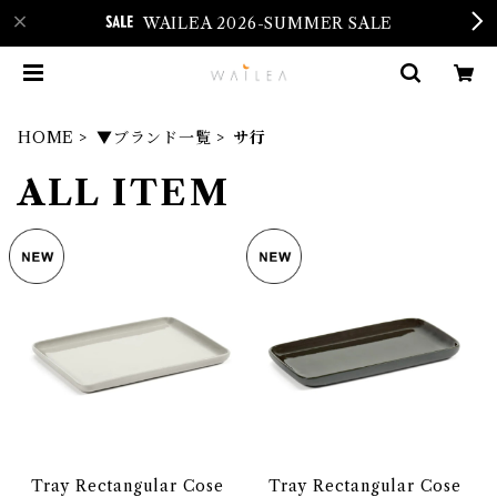
WAILEA 2026-SUMMER SALE
HOME
▼ブランド一覧
サ行
ALL ITEM
Tray Rectangular Cose
Tray Rectangular Cose