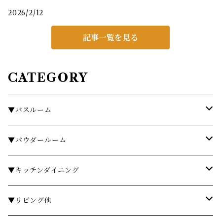
2026/2/12
記事一覧を見る
CATEGORY
▼バスルーム
タオル
▼パウダールーム
バスローブ
石鹸・ハンドウォッシュ
▼キッチンダイニング
石鹸・ボディソープ
ディスペンサー・ソープディッシュ
お皿・プレート
▼リビング他