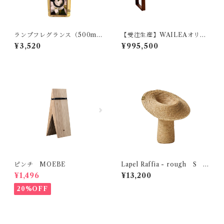
ランプフレグランス（500m
【受注生産】WAILEAオリジ
l） Ashleigh&Burwood
ナル デクトン（セラミック）
¥3,520
¥995,500
ダイニングテーブル【脚デザ
イン①スクエア】
ピンチ MOEBE
Lapel Raffia - rough S
MOBJE
¥1,496
¥13,200
20%OFF