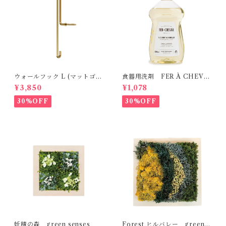
ウォールフック L (マットゴー
食器用洗剤 FER À CHEVA
ルド） MOEBE
L
¥3,850
¥1,078
30%OFF
30%OFF
妖精の森 green senses
Forest ヒルバレー green s