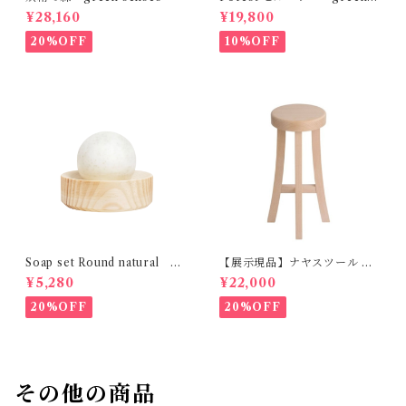
enses
¥28,160
¥19,800
20%OFF
10%OFF
Soap set Round natural H
【展示現品】ナヤスツール M
ETKINEN
GREENHOLT
¥5,280
¥22,000
20%OFF
20%OFF
その他の商品