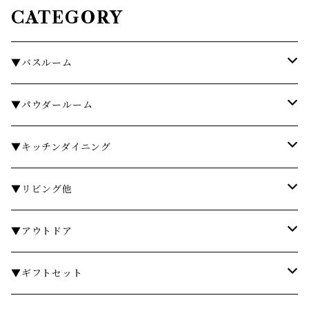
CATEGORY
▼バスルーム
タオル
▼パウダールーム
バスローブ
石鹸・ハンドウォッシュ
▼キッチンダイニング
石鹸・ボディソープ
ディスペンサー・ソープディッシュ
お皿・プレート
▼リビング他
入浴剤・バスソルト
歯ブラシスタンド・タンブラー
グラス・コップ
フレグランス
▼アウトドア
フレグランスランプ
ディスペンサー・ソープディッシュ
ハンドクリーム
カトラリー
時計
テーブル
▼ギフトセット