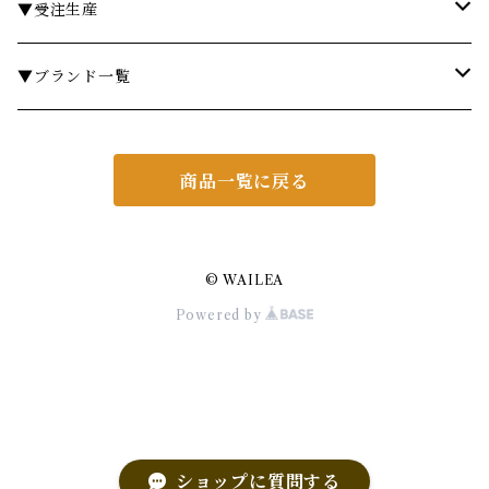
リードディフューザー
ボディケア
ランドリーバスケット
箸・箸置き
キャンドル
椅子・スツール
￥3,000～
▼受注生産
サシェ
衣類ケア
ミラー
ランチョンマット・コースター
フラワーベース
その他
￥5,000～
テーブル
▼ブランド一覧
その他フレグランス
バスマット・マット
スツール
鍋・フライパン・ケトル
ダストボックス
￥10,000～
チェア
ア行
商品一覧に戻る
あやせものづくり研究会
ギフトセット・セット
マット
キッチンツール
ティッシュケース
￥20,000～
ミラー
カ行
Urban Modern
CASINI
その他アイテム
フレグランス
照明・ライト
ブリザーブグリーン
シェルフ
サ行
© WAILEA
Powered by
AD CORE
KARIN CARLANDER
SIMAX
ヘアケア
ギフトセット・セット
ダイニングテーブル
ミラー
タ行
ALART
KAYBOJESEN
saleen
Das Holz Olive
その他アイテム
椅子
照明・ライト
ナ行
ALESSI
木村硝子店
SALUS
TSUYUKI WOODCRAFT
Nhes.
ランドリー
ギフトセット・セット
テーブル
ハ行
ショップに質問する