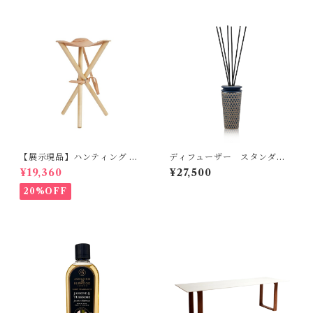
【展示現品】ハンティング チ
ディフューザー スタンダー
ェア S GREENHOLT
ド MAX BENJAMIN ILU
¥19,360
¥27,500
M COLLECTION
20%OFF