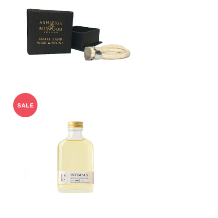
ウィック【S】Ashleigh&Bu
rwood
¥990
ディフューザー リフィル E
LM RD.
¥6,160
20%OFF