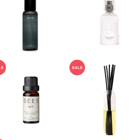
ザ スプレー hinok
香水 inch blank＿.
¥5,170
¥11,000
エッセンシャルオイル SEES
ディフューザー ELM RD.
¥2,100
¥8,800
30%OFF
20%OFF