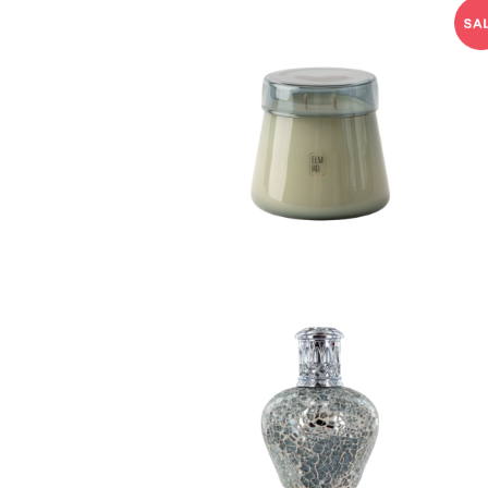
アロマキャンドル/M ELM
RD.
¥7,040
20%OFF
フレグランスランプ（S）りん
ご型 Ashleigh&Burwood
¥6,490