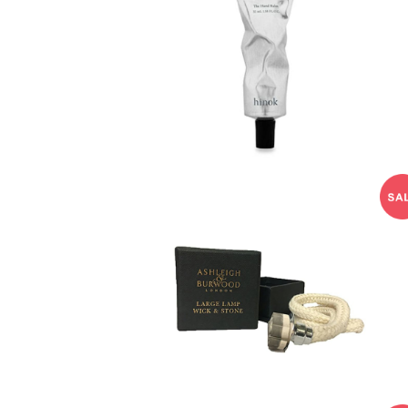
ハンドバーム hinok
¥3,850
ウィック【L】Ashleigh&Bu
rwood
¥1,100