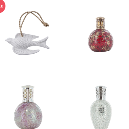
アロマオーナメント （Hangi
フレグランスランプ（S）丸
ng Type） Swallow BA
型 Ashleigh&Burwood
¥2,695
LLON
¥6,490
30%OFF
フレグランスランプ（L）丸型
フレグランスランプ（L）縦
Ashleigh&Burwood
Ashleigh&Burwood
¥7,920
¥7,920