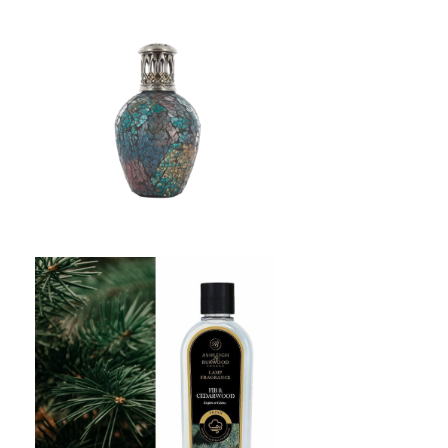
フレグランスランプ（S）縦
型 Ashleigh&Burwood
¥6,490
型
2025秋冬限定 ランプフレグラ
ンス（500ml） Ashleigh&
Burwood
¥3,630