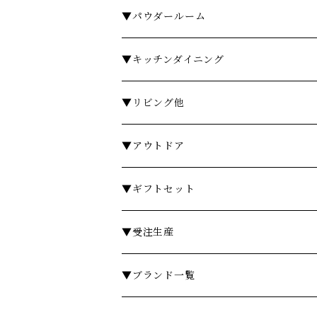
タオル
▼パウダールーム
バスローブ
石鹸・ハンドウォッシュ
▼キッチンダイニング
石鹸・ボディソープ
ディスペンサー・ソープディッシュ
お皿・プレート
▼リビング他
入浴剤・バスソルト
歯ブラシスタンド・タンブラー
グラス・コップ
フレグランス
▼アウトドア
フレグランスランプ
ディスペンサー・ソープディッシュ
ハンドクリーム
カトラリー
時計
テーブル
▼ギフトセット
リードディフューザー
ボディケア
ランドリーバスケット
箸・箸置き
キャンドル
椅子・スツール
￥3,000～
▼受注生産
サシェ
衣類ケア
ミラー
ランチョンマット・コースター
フラワーベース
その他
￥5,000～
テーブル
▼ブランド一覧
その他フレグランス