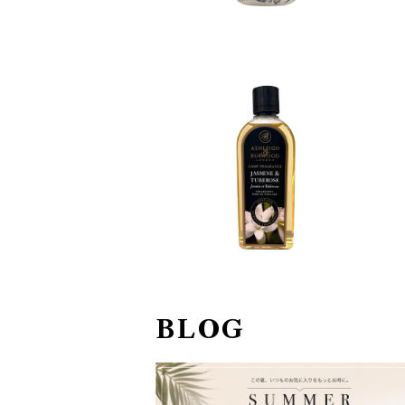
ランプフレグランス（500m
l） Ashleigh&Burwood
¥3,520
BLOG