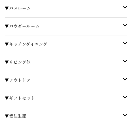
▼バスルーム
タオル
▼パウダールーム
バスローブ
石鹸・ハンドウォッシュ
▼キッチンダイニング
石鹸・ボディソープ
ディスペンサー・ソープディッシュ
お皿・プレート
▼リビング他
入浴剤・バスソルト
歯ブラシスタンド・タンブラー
グラス・コップ
フレグランス
▼アウトドア
フレグランスランプ
ディスペンサー・ソープディッシュ
ハンドクリーム
カトラリー
時計
テーブル
▼ギフトセット
リードディフューザー
ボディケア
ランドリーバスケット
箸・箸置き
キャンドル
椅子・スツール
￥3,000～
▼受注生産
サシェ