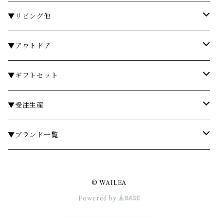
石鹸・ボディソープ
ディスペンサー・ソープディッシュ
お皿・プレート
▼リビング他
入浴剤・バスソルト
歯ブラシスタンド・タンブラー
グラス・コップ
フレグランス
▼アウトドア
フレグランスランプ
ディスペンサー・ソープディッシュ
ハンドクリーム
カトラリー
時計
テーブル
▼ギフトセット
リードディフューザー
ボディケア
ランドリーバスケット
箸・箸置き
キャンドル
椅子・スツール
￥3,000～
▼受注生産
サシェ
衣類ケア
ミラー
ランチョンマット・コースター
フラワーベース
その他
￥5,000～
テーブル
▼ブランド一覧
その他フレグランス
バスマット・マット
スツール
鍋・フライパン・ケトル
ダストボックス
￥10,000～
チェア
ア行
© WAILEA
あやせものづくり研究会
ギフトセット・セット
マット
キッチンツール
ティッシュケース
￥20,000～
ミラー
カ行
Powered by