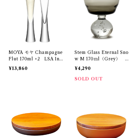
MOYA モヤ Champagne
Stem Glass Eternal Sno
Flut 170ml ×2 LSA Int
w M 170ｍl（Grey） S
ernational
ERAX
¥13,860
¥4,290
SOLD OUT