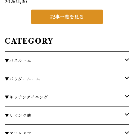
2026/4/30
記事一覧を見る
CATEGORY
▼バスルーム
タオル
▼パウダールーム
バスローブ
石鹸・ハンドウォッシュ
▼キッチンダイニング
石鹸・ボディソープ
ディスペンサー・ソープディッシュ
お皿・プレート
▼リビング他
入浴剤・バスソルト
歯ブラシスタンド・タンブラー
グラス・コップ
フレグランス
▼アウトドア