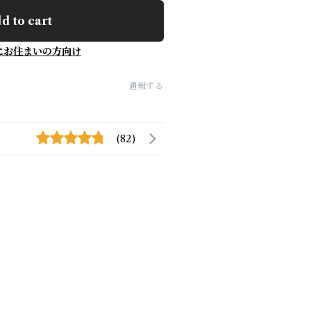
d to cart
にお住まいの方向け
通報する
(82)