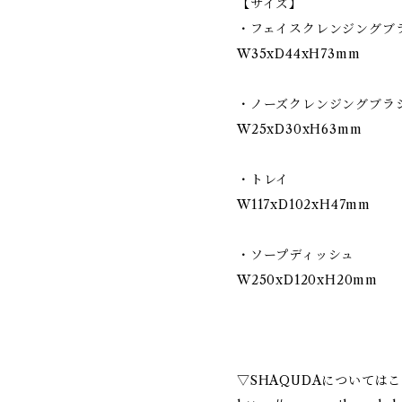
【サイズ】
・フェイスクレンジングブ
W35xD44xH73mm
・ノーズクレンジングブラ
W25xD30xH63mm
・トレイ
W117xD102xH47mm
・ソープディッシュ
W250xD120xH20mm
▽SHAQUDAについては