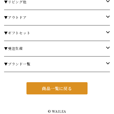
石鹸・ボディソープ
ディスペンサー・ソープディッシュ
お皿・プレート
▼リビング他
入浴剤・バスソルト
歯ブラシスタンド・タンブラー
グラス・コップ
フレグランス
▼アウトドア
フレグランスランプ
ディスペンサー・ソープディッシュ
ハンドクリーム
カトラリー
時計
テーブル
▼ギフトセット
リードディフューザー
ボディケア
ランドリーバスケット
箸・箸置き
キャンドル
椅子・スツール
￥3,000～
▼受注生産
サシェ
衣類ケア
ミラー
ランチョンマット・コースター
フラワーベース
その他
￥5,000～
テーブル
▼ブランド一覧
その他フレグランス
バスマット・マット
スツール
鍋・フライパン・ケトル
ダストボックス
￥10,000～
チェア
ア行
商品一覧に戻る
あやせものづくり研究会
ギフトセット・セット
マット
キッチンツール
ティッシュケース
￥20,000～
ミラー
カ行
Urban Modern
CASINI
その他アイテム
フレグランス
照明・ライト
ブリザーブグリーン
シェルフ
サ行
© WAILEA