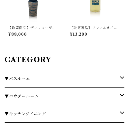
【取寄商品】ディフューザ
【取寄商品】リフィルオイ
ー ラージ MAX BENJAMI
ル MAX BENJAMIN IL
¥88,000
¥13,200
N ILUM COLLECTION
UM COLLECTION
CATEGORY
▼バスルーム
タオル
▼パウダールーム
バスローブ
石鹸・ハンドウォッシュ
▼キッチンダイニング