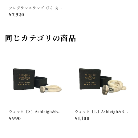
フレグランスランプ（L）丸型
Ashleigh&Burwood
¥7,920
同じカテゴリの商品
ウィック【S】Ashleigh&Bur
ウィック【L】Ashleigh&Bur
wood
wood
¥990
¥1,100