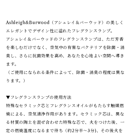
Ashleigh&Burwood（アシュレイ＆バーウッド）の美しく
エレガントでデザイン性に溢れたフレグランスランプ。
アシュレイ＆バーウッドのフレグランスランプは、ただ芳香
を楽しむだけでなく、空気中の有害なバクテリアを除菌・消
臭し、さらに抗菌効果を高め、あなたを心地よい空間へ導き
ます。
（ご使用になられる条件によって、除菌・消臭の程度は異な
ります。）
▼フレグランスランプの使用方法
特殊なセラミック芯とフレグランスオイルがもたらす触媒燃
焼による、空気清浄作用があります。セラミック芯は、異な
る材質の陶土を混ぜ合わせた特殊な芯で、火をつけた後、一
定の燃焼温度になるまで待ち（約2分半～3分)、その後火を