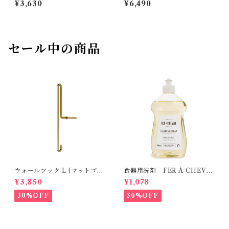
¥3,630
¥6,490
Burwood
セール中の商品
ウォールフック L (マットゴー
食器用洗剤 FER À CHEVA
ルド） MOEBE
L
¥3,850
¥1,078
30%OFF
30%OFF