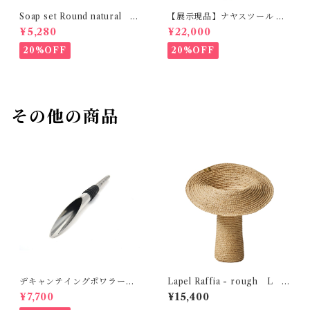
Soap set Round natural H
【展示現品】ナヤスツール M
ETKINEN
GREENHOLT
¥5,280
¥22,000
20%OFF
20%OFF
その他の商品
デキャンテイングポワラー R
Lapel Raffia - rough L
OSENDAHL
MOBJE
¥7,700
¥15,400