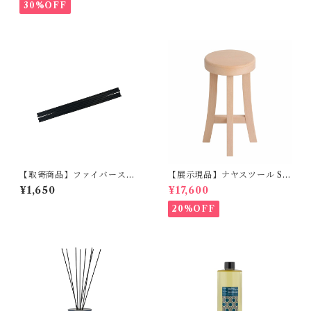
30%OFF
【取寄商品】ファイバーステ
【展示現品】ナヤスツール S
ィック スモール MAX BE
GREENHOLT
¥1,650
¥17,600
NJAMIN ILUM COLLEC
TION
20%OFF