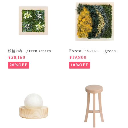
妖精の森 green senses
Forest ヒルバレー green s
enses
¥28,160
¥19,800
20%OFF
10%OFF