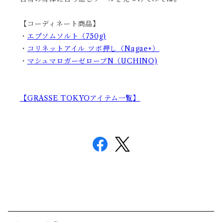
【コーディネート商品】
・
エプソムソルト（750g)
・
コリネットアイル ツボ押し（Nagae+）
・
マシュマロガーゼローブN（UCHINO)
【GRASSE TOKYOアイテム一覧】