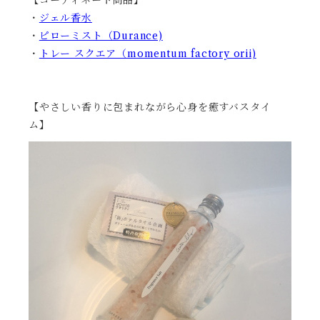
【コーディネート商品】
・
ジェル香水
・
ピローミスト（Durance)
・
トレー スクエア（momentum factory orii)
【やさしい香りに包まれながら心身を癒すバスタイ
ム】