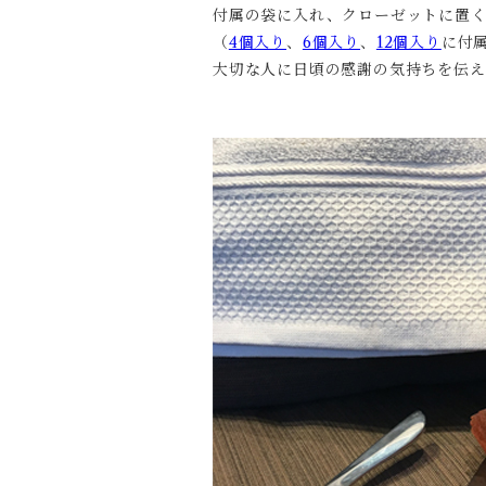
付属の袋に入れ、クローゼットに置く
（
4個入り
、
6個入り
、
12個入り
に付
大切な人に日頃の感謝の気持ちを伝え