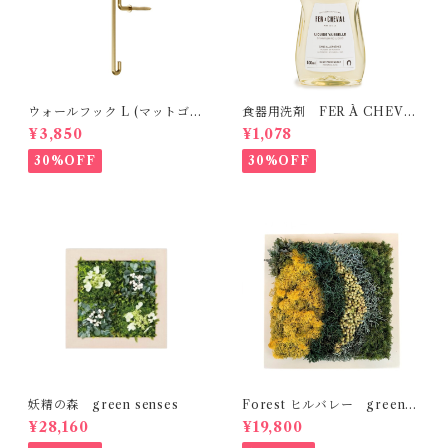
ウォールフック L (マットゴー
食器用洗剤 FER À CHEVA
ルド） MOEBE
L
¥3,850
¥1,078
30%OFF
30%OFF
妖精の森 green senses
Forest ヒルバレー green s
enses
¥28,160
¥19,800