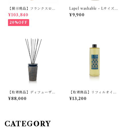
【展示現品】フランクスロッ
Lapel washable - Lサイズ
キング GREENHOLT
MOBJE
¥103,840
¥9,900
20%OFF
【取寄商品】ディフューザ
【取寄商品】リフィルオイ
ー ラージ MAX BENJAMI
ル MAX BENJAMIN IL
¥88,000
¥13,200
N ILUM COLLECTION
UM COLLECTION
CATEGORY