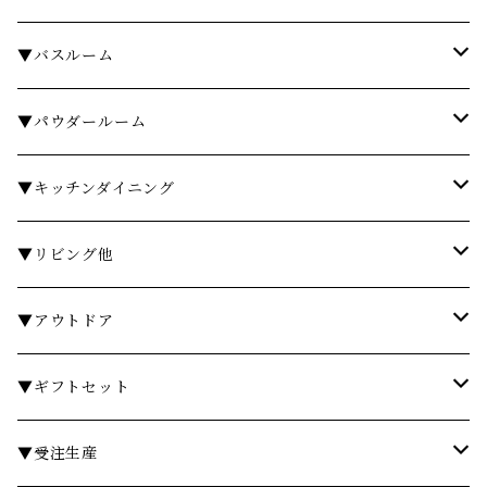
▼バスルーム
タオル
▼パウダールーム
バスローブ
石鹸・ハンドウォッシュ
▼キッチンダイニング
石鹸・ボディソープ
ディスペンサー・ソープディッシュ
お皿・プレート
▼リビング他
入浴剤・バスソルト
歯ブラシスタンド・タンブラー
グラス・コップ
フレグランス
▼アウトドア
フレグランスランプ
ディスペンサー・ソープディッシュ
ハンドクリーム
カトラリー
時計
テーブル
▼ギフトセット
リードディフューザー
ボディケア
ランドリーバスケット
箸・箸置き
キャンドル
椅子・スツール
￥3,000～
▼受注生産