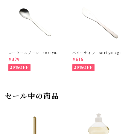
コーヒースプーン sori yana
バターナイフ sori yanagi
gi
¥379
¥616
20%OFF
20%OFF
セール中の商品