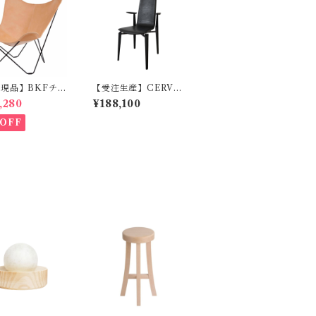
現品】BKFチェ
【受注生産】CERVO
UERO
Ⅲ アームチェア AD-
,280
¥188,100
041A AD CORE
OFF