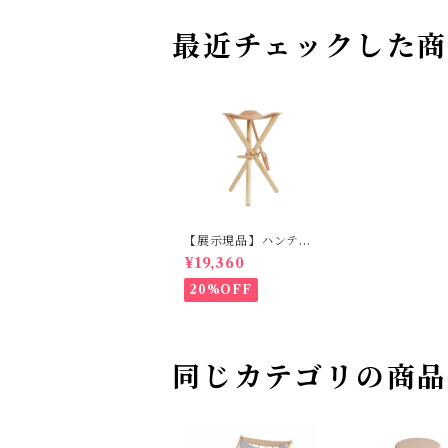
最近チェックした
【展示現品】ハンティ
ング チェア S GREE
¥19,360
NHOLT
20%OFF
同じカテゴリの商