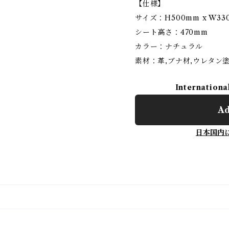
【仕様】
サイズ：H500mm x W330
シート高さ：470mm
カラー：ナチュラル
素材：革,ブナ材,ウレタン
Internationa
Ad
日本国内