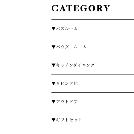
CATEGORY
▼バスルーム
タオル
▼パウダールーム
バスローブ
石鹸・ハンドウォッシュ
▼キッチンダイニング
石鹸・ボディソープ
ディスペンサー・ソープディッシュ
お皿・プレート
▼リビング他
入浴剤・バスソルト
歯ブラシスタンド・タンブラー
グラス・コップ
フレグランス
▼アウトドア
フレグランスランプ
ディスペンサー・ソープディッシュ
ハンドクリーム
カトラリー
時計
テーブル
▼ギフトセット