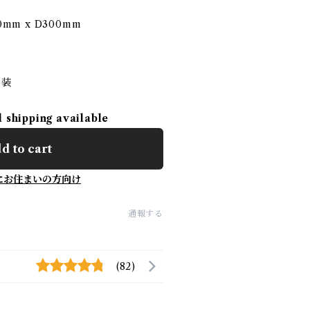
mm x D300mm
塗装
l shipping available
d to cart
にお住まいの方向け
通報する
(82)