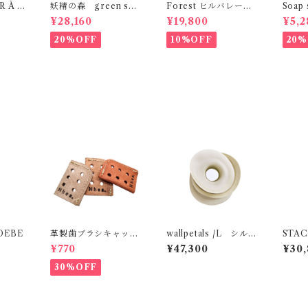
 À C
妖精の森 green sen
Forest ヒルバレー
Soap 
ses
green senses
ral 
¥28,160
¥19,800
¥5,2
20%OFF
10%OFF
20%
EBE
革製歯ブラシキャッ
wallpetals /L シルバ
STACK
プ Nhes.
ーステッチ MOBJE
mall
¥770
¥47,300
¥30,
30%OFF