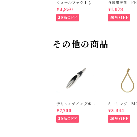
ウォールフック L (マ
食器用洗剤 FER
ットゴールド） MO
HEVAL
¥3,850
¥1,078
EBE
30%OFF
30%OFF
その他の商品
デキャンテイングポワ
キーリング MO
ラー ROSENDAHL
¥7,700
¥3,344
30%OFF
20%OFF