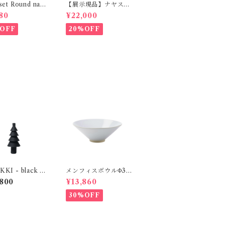
set Round natu
【展示現品】ナヤスツ
HETKINEN
ール M GREENHO
80
¥22,000
LT
OFF
20%OFF
KI - black / s
メンフィスボウルΦ32
 MOBJE
STILLEBEN
800
¥13,860
30%OFF