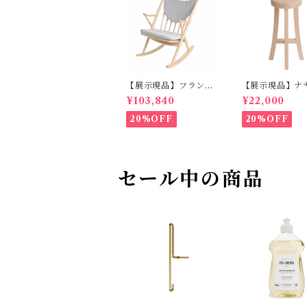
【展示現品】フランク
【展示現品】ナ
スロッキング GREE
ール M GREE
¥103,840
¥22,000
NHOLT
LT
20%OFF
20%OFF
セール中の商品