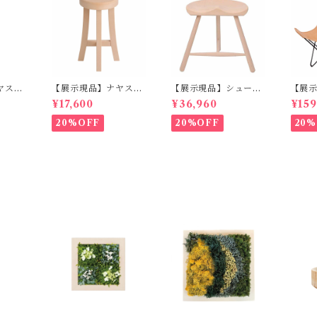
ヤスツ
【展示現品】ナヤスツ
【展示現品】シューメ
【展示
NHO
ール S GREENHOL
ーカーチェア NO.42
ア C
¥17,600
¥36,960
¥159
T
WERNER
20%OFF
20%OFF
20%