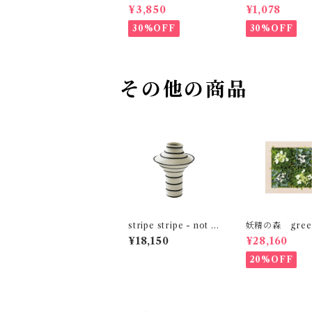
ットゴールド） MO
HEVAL
¥3,850
¥1,078
EBE
30%OFF
30%OFF
その他の商品
stripe stripe - not to
妖精の森 green
o much / L MOBJE
ses
¥18,150
¥28,160
20%OFF