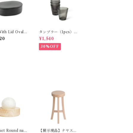
ith Lid Oval C
タンブラー（1pcs）
S SERAX
ROSENDAHL
20
¥1,540
30%OFF
set Round natu
【展示現品】ナヤスツ