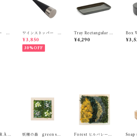
ー R
ワインストッパー R
Tray Rectangular C
Box W
OSENDAHL
ose S SERAX
ose 
¥3,850
¥4,290
¥3,5
30%OFF
 À C
妖精の森 green sen
Forest ヒルバレー
Soap 