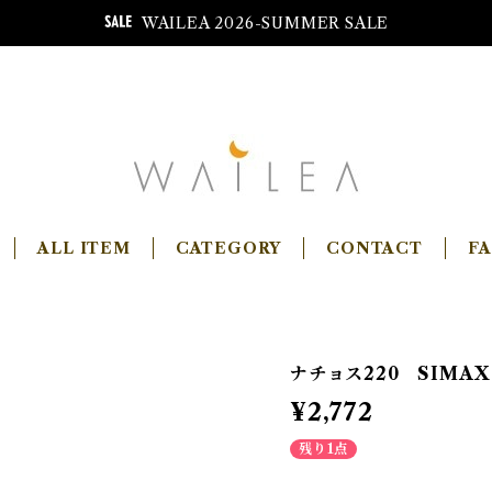
WAILEA 2026-SUMMER SALE
ALL ITEM
CATEGORY
CONTACT
F
ナチョス220 SIMAX
¥2,772
残り1点