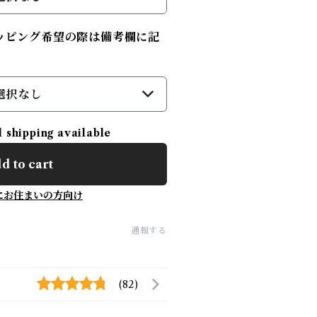
ッピング希望の際は備考欄に記
選択なし
l shipping available
d to cart
にお住まいの方向け
通報する
(82)