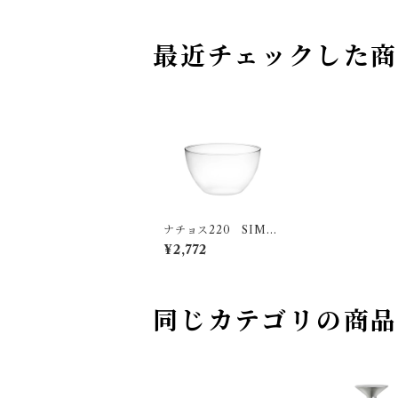
最近チェックした
ナチョス220 SIMA
X
¥2,772
同じカテゴリの商