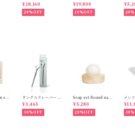
ses
green senses
ral 
¥28,160
¥19,800
¥5,2
20%OFF
10%OFF
20%
 sen
タングスクレーバー D
Soap set Round natu
メンフ
avids
ral HETKINEN
STI
¥3,465
¥5,280
¥13,
30%OFF
20%OFF
30%