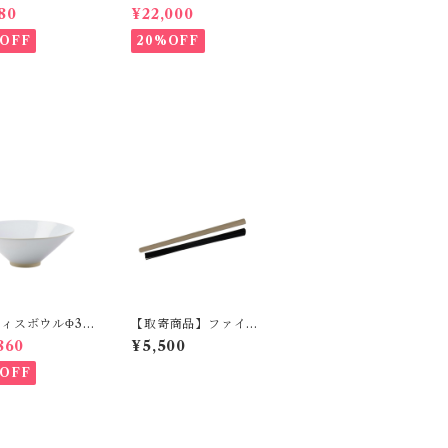
HETKINEN
ール M GREENHO
80
¥22,000
LT
OFF
20%OFF
ィスボウルΦ32
【取寄商品】ファイバ
LLEBEN
ースティック ラー
860
¥5,500
ジ MAX BENJAMI
N ILUM COLLEC
OFF
TION