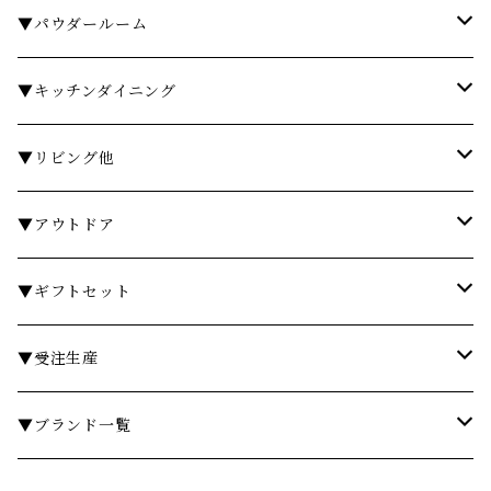
タオル
▼パウダールーム
バスローブ
石鹸・ハンドウォッシュ
▼キッチンダイニング
石鹸・ボディソープ
ディスペンサー・ソープディッシュ
お皿・プレート
▼リビング他
入浴剤・バスソルト
歯ブラシスタンド・タンブラー
グラス・コップ
フレグランス
▼アウトドア
フレグランスランプ
ディスペンサー・ソープディッシュ
ハンドクリーム
カトラリー
時計
テーブル
▼ギフトセット
リードディフューザー
ボディケア
ランドリーバスケット
箸・箸置き
キャンドル
椅子・スツール
￥3,000～
▼受注生産
サシェ
衣類ケア
ミラー
ランチョンマット・コースター
フラワーベース
その他
￥5,000～
テーブル
▼ブランド一覧
その他フレグランス