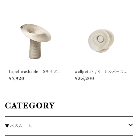
Lapel washable - Sサイズ
wallpetals / S シルバーステ
MOBJE
ッチ MOBJE
¥7,920
¥35,200
CATEGORY
▼バスルーム