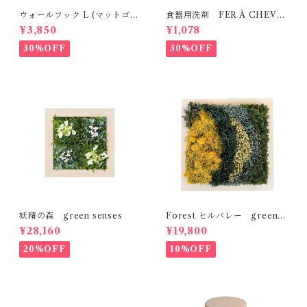
ウォールフック L (マットゴー
食器用洗剤 FER À CHEVA
ルド） MOEBE
L
¥3,850
¥1,078
30%OFF
30%OFF
妖精の森 green senses
Forest ヒルバレー green s
enses
¥28,160
¥19,800
20%OFF
10%OFF