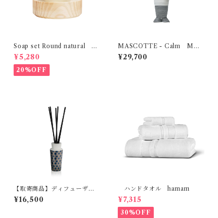
Soap set Round natural H
MASCOTTE - Calm MOB
ETKINEN
JE
¥5,280
¥29,700
20%OFF
【取寄商品】ディフューザ
ハンドタオル hamam
ー スモール MAX BENJAM
¥16,500
¥7,315
IN ILUM COLLECTION
30%OFF