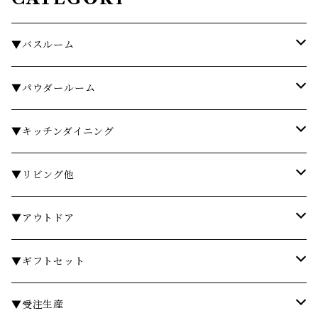
▼バスルーム
タオル
▼パウダールーム
バスローブ
石鹸・ハンドウォッシュ
▼キッチンダイニング
石鹸・ボディソープ
ディスペンサー・ソープディッシュ
お皿・プレート
▼リビング他
入浴剤・バスソルト
歯ブラシスタンド・タンブラー
グラス・コップ
フレグランス
▼アウトドア
フレグランスランプ
ディスペンサー・ソープディッシュ
ハンドクリーム
カトラリー
時計
テーブル
▼ギフトセット
リードディフューザー
ボディケア
ランドリーバスケット
箸・箸置き
キャンドル
椅子・スツール
￥3,000～
▼受注生産