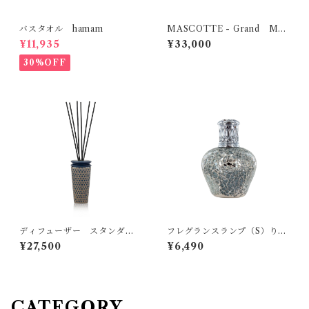
バスタオル hamam
MASCOTTE - Grand MO
BJE
¥11,935
¥33,000
30%OFF
ディフューザー スタンダー
フレグランスランプ（S）りん
ド MAX BENJAMIN ILU
ご型 Ashleigh&Burwood
¥27,500
¥6,490
M COLLECTION
CATEGORY