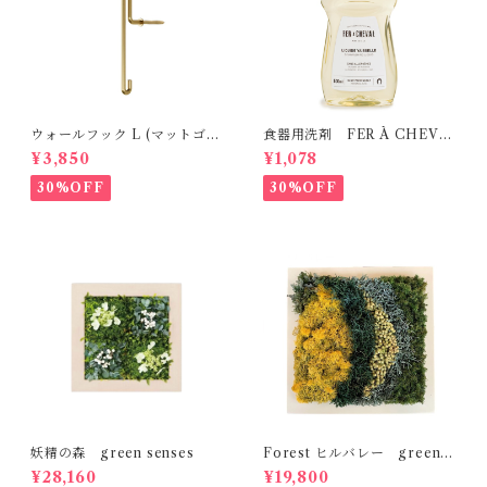
ウォールフック L (マットゴー
食器用洗剤 FER À CHEVA
ルド） MOEBE
L
¥3,850
¥1,078
30%OFF
30%OFF
妖精の森 green senses
Forest ヒルバレー green s
enses
¥28,160
¥19,800