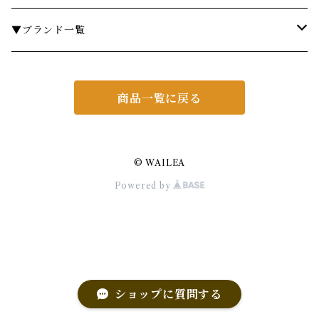
サシェ
衣類ケア
ミラー
ランチョンマット・コースター
フラワーベース
その他
￥5,000～
テーブル
▼ブランド一覧
その他フレグランス
バスマット・マット
スツール
鍋・フライパン・ケトル
ダストボックス
￥10,000～
チェア
ア行
商品一覧に戻る
あやせものづくり研究会
ギフトセット・セット
マット
キッチンツール
ティッシュケース
￥20,000～
ミラー
カ行
Urban Modern
CASINI
その他アイテム
フレグランス
照明・ライト
ブリザーブグリーン
シェルフ
サ行
© WAILEA
Powered by
AD CORE
KARIN CARLANDER
SIMAX
ヘアケア
ギフトセット・セット
ダイニングテーブル
ミラー
タ行
ALART
KAYBOJESEN
saleen
Das Holz Olive
その他アイテム
椅子
照明・ライト
ナ行
ALESSI
木村硝子店
SALUS
TSUYUKI WOODCRAFT
Nhes.
ランドリー
ギフトセット・セット
テーブル
ハ行
ショップに質問する
Andree Jardin