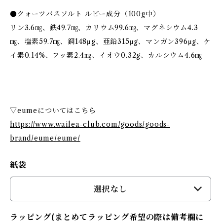
●クォーツバスソルト ルビー成分（100g中）
リン3.6㎎、鉄49.7㎎、カリウム99.6㎎、マグネシウム4.3
㎎、塩素59.7㎎、銅148μg、亜鉛315μg、マンガン396μg、ケ
イ素0.14%、フッ素2.4㎎、イオウ0.32g、カルシウム4.6㎎
▽eumeについてはこちら
https://www.wailea-club.com/goods/goods-
brand/eume/eume/
紙袋
選択なし
ラッピング(まとめてラッピング希望の際は備考欄に