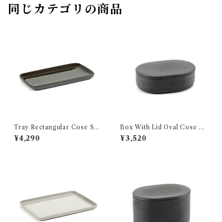
同じカテゴリの商品
Tray Rectangular Cose S
Box With Lid Oval Cose S
SERAX
SERAX
¥4,290
¥3,520