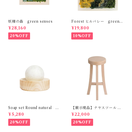
妖精の森 green senses
Forest ヒルバレー green s
enses
¥28,160
¥19,800
20%OFF
10%OFF
Soap set Round natural H
【展示現品】ナヤスツール M
ETKINEN
GREENHOLT
¥5,280
¥22,000
20%OFF
20%OFF