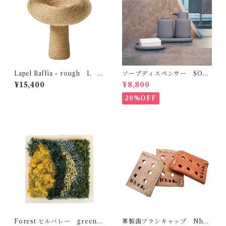
Lapel Raffia - rough L
ソープディスペンサー SON
MOBJE
O blomus
¥15,400
¥8,800
20%OFF
Forest ヒルバレー green s
革製歯ブラシキャップ Nhe