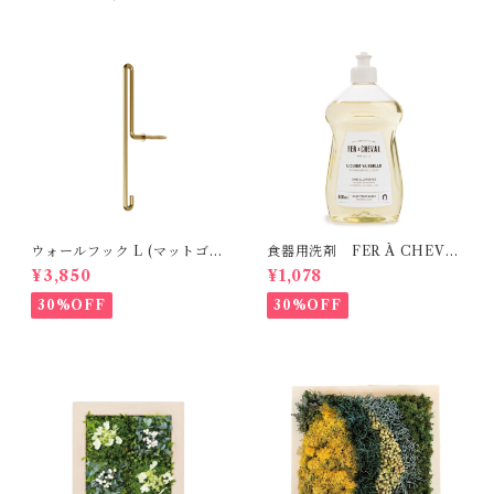
ウォールフック L (マットゴー
食器用洗剤 FER À CHEVA
ルド） MOEBE
L
¥3,850
¥1,078
30%OFF
30%OFF