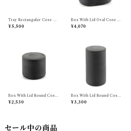
Tray Rectangular Cose M
Box With Lid Oval Cose L
SERAX
SERAX
¥5,500
¥4,070
Box With Lid Round Cose
Box With Lid Round Cose
S SERAX
L SERAX
¥2,530
¥3,300
セール中の商品