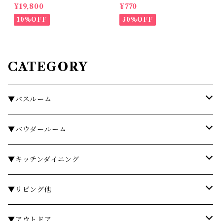
enses
s.
¥19,800
¥770
10%OFF
30%OFF
CATEGORY
▼バスルーム
タオル
▼パウダールーム
バスローブ
石鹸・ハンドウォッシュ
▼キッチンダイニング
石鹸・ボディソープ
ディスペンサー・ソープディッシュ
お皿・プレート
▼リビング他
入浴剤・バスソルト
歯ブラシスタンド・タンブラー
グラス・コップ
フレグランス
▼アウトドア