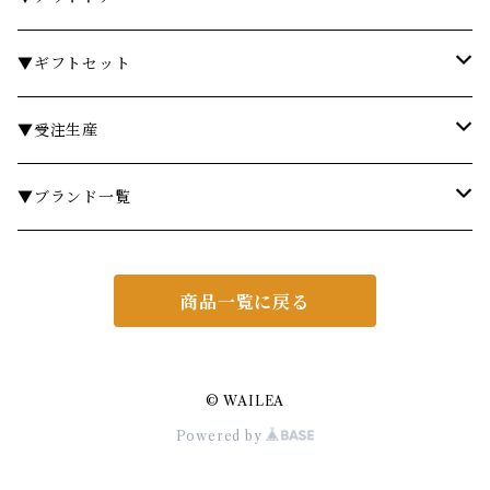
フレグランスランプ
ディスペンサー・ソープディッシュ
ハンドクリーム
カトラリー
時計
テーブル
▼ギフトセット
リードディフューザー
ボディケア
ランドリーバスケット
箸・箸置き
キャンドル
椅子・スツール
￥3,000～
▼受注生産
サシェ
衣類ケア
ミラー
ランチョンマット・コースター
フラワーベース
その他
￥5,000～
テーブル
▼ブランド一覧
その他フレグランス
バスマット・マット
スツール
鍋・フライパン・ケトル
ダストボックス
￥10,000～
チェア
ア行
商品一覧に戻る
あやせものづくり研究会
ギフトセット・セット
マット
キッチンツール
ティッシュケース
￥20,000～
ミラー
カ行
Urban Modern
CASINI
その他アイテム
フレグランス
照明・ライト
ブリザーブグリーン
シェルフ
サ行
© WAILEA
Powered by
AD CORE
KARIN CARLANDER
SIMAX
ヘアケア
ギフトセット・セット
ダイニングテーブル
ミラー
タ行