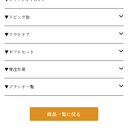
石鹸・ボディソープ
ディスペンサー・ソープディッシュ
お皿・プレート
▼リビング他
入浴剤・バスソルト
歯ブラシスタンド・タンブラー
グラス・コップ
フレグランス
▼アウトドア
フレグランスランプ
ディスペンサー・ソープディッシュ
ハンドクリーム
カトラリー
時計
テーブル
▼ギフトセット
リードディフューザー
ボディケア
ランドリーバスケット
箸・箸置き
キャンドル
椅子・スツール
￥3,000～
▼受注生産
サシェ
衣類ケア
ミラー
ランチョンマット・コースター
フラワーベース
その他
￥5,000～
テーブル
▼ブランド一覧
その他フレグランス
バスマット・マット
スツール
鍋・フライパン・ケトル
ダストボックス
￥10,000～
チェア
ア行
商品一覧に戻る
あやせものづくり研究会
ギフトセット・セット
マット
キッチンツール
ティッシュケース
￥20,000～
ミラー
カ行