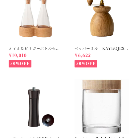
オイル＆ビネガーボトルセッ
ペッパーミル KAYBOJESE
ト KAYBOJESEN
N
¥10,010
¥6,622
30%OFF
30%OFF