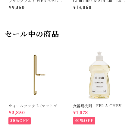
フランクフルト WENペッパ
Container & Ash Lid LSA
ーミル /ソルトミル 18cm ザ
International
¥9,350
¥13,860
ッセンハウス
セール中の商品
ウォールフック L (マットゴー
食器用洗剤 FER À CHEVA
ルド） MOEBE
L
¥3,850
¥1,078
30%OFF
30%OFF