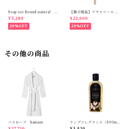
Soap set Round natural H
【展示現品】ナヤスツール M
ETKINEN
GREENHOLT
¥5,280
¥22,000
20%OFF
20%OFF
その他の商品
バスローブ hamam
ランプフレグランス（500m
l） Ashleigh&Burwood
¥27,720
¥3,520