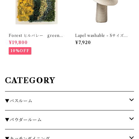
Forest ヒルバレー green s
Lapel washable - Sサイズ
enses
MOBJE
¥19,800
¥7,920
10%OFF
CATEGORY
▼バスルーム
タオル
▼パウダールーム
バスローブ
石鹸・ハンドウォッシュ
▼キッチンダイニング