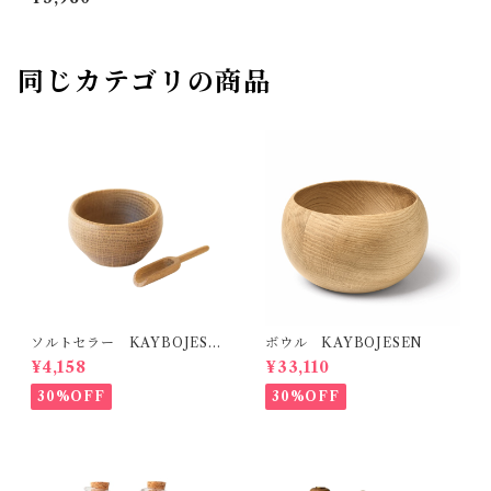
同じカテゴリの商品
ソルトセラー KAYBOJESE
ボウル KAYBOJESEN
N
¥4,158
¥33,110
30%OFF
30%OFF