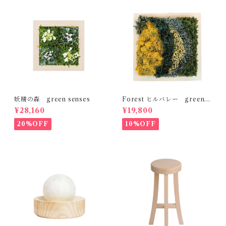
妖精の森 green senses
Forest ヒルバレー green s
enses
¥28,160
¥19,800
20%OFF
10%OFF