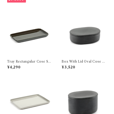
Tray Rectangular Cose S
Box With Lid Oval Cose S
SERAX
SERAX
¥4,290
¥3,520