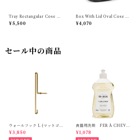
Tray Rectangular Cose M
Box With Lid Oval Cose L
SERAX
SERAX
¥5,500
¥4,070
セール中の商品
ウォールフック L (マットゴー
食器用洗剤 FER À CHEVA
ルド） MOEBE
L
¥3,850
¥1,078