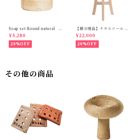
Soap set Round natural H
【展示現品】ナヤスツール M
ETKINEN
GREENHOLT
¥5,280
¥22,000
20%OFF
20%OFF
その他の商品