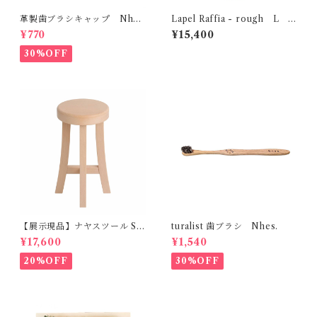
革製歯ブラシキャップ Nhe
Lapel Raffia - rough L
s.
MOBJE
¥770
¥15,400
30%OFF
【展示現品】ナヤスツール S
turalist 歯ブラシ Nhes.
GREENHOLT
¥17,600
¥1,540
20%OFF
30%OFF