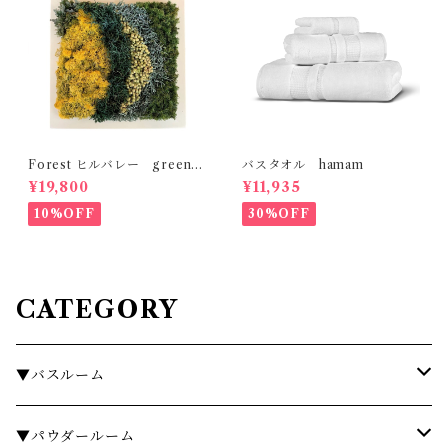
Forest ヒルバレー green s
バスタオル hamam
enses
¥19,800
¥11,935
10%OFF
30%OFF
CATEGORY
▼バスルーム
タオル
▼パウダールーム