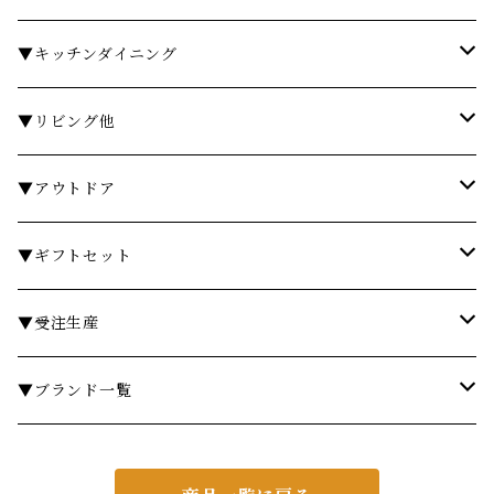
バスローブ
石鹸・ハンドウォッシュ
▼キッチンダイニング
石鹸・ボディソープ
ディスペンサー・ソープディッシュ
お皿・プレート
▼リビング他
入浴剤・バスソルト
歯ブラシスタンド・タンブラー
グラス・コップ
フレグランス
▼アウトドア
フレグランスランプ
ディスペンサー・ソープディッシュ
ハンドクリーム
カトラリー
時計
テーブル
▼ギフトセット
リードディフューザー
ボディケア
ランドリーバスケット
箸・箸置き
キャンドル
椅子・スツール
￥3,000～
▼受注生産
サシェ
衣類ケア
ミラー
ランチョンマット・コースター
フラワーベース
その他
￥5,000～
テーブル
▼ブランド一覧
その他フレグランス
バスマット・マット
スツール
鍋・フライパン・ケトル
ダストボックス
￥10,000～
チェア
ア行