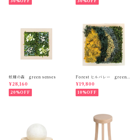
30%OFF
30%OFF
妖精の森 green senses
Forest ヒルバレー green s
enses
¥28,160
¥19,800
20%OFF
10%OFF