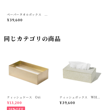
ペーパータオルボックス W
H soil
¥39,600
同じカテゴリの商品
ティッシュケース Ori
ティッシュボックス WH s
oil
¥13,200
¥39,600
20%OFF