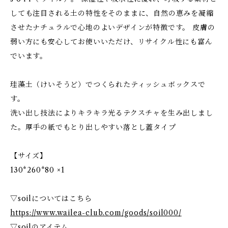
しても注目される土の特性をそのままに、自然の恵みを凝縮
させたナチュラルで心地のよいデザインが特徴です。 皮膚の
弱い方にも安心してお使いいただけ、リサイクル性にも富ん
でいます。
珪藻土（けいそうど）でつくられたティッシュボックスで
す。
洗い出し技法によりキラキラ光るテクスチャを生み出しまし
た。厚手の紙でもとり出しやすい落とし蓋タイプ
【サイズ】
130*260*80 ×1
▽soilについてはこちら
https://www.wailea-club.com/goods/soil000/
▽soilのアイテム