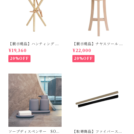
【展示現品】ハンティング チ
【展示現品】ナヤスツール M
ェア S GREENHOLT
GREENHOLT
¥19,360
¥22,000
20%OFF
20%OFF
ソープディスペンサー SON
【取寄商品】ファイバーステ