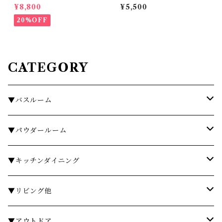
O blomus
ィック ラージ MAX BENJ
¥8,800
¥5,500
AMIN ILUM COLLECTI
ON
20%OFF
CATEGORY
▼バスルーム
タオル
▼パウダールーム
バスローブ
石鹸・ハンドウォッシュ
▼キッチンダイニング
石鹸・ボディソープ
ディスペンサー・ソープディッシュ
お皿・プレート
▼リビング他
入浴剤・バスソルト
歯ブラシスタンド・タンブラー
グラス・コップ
フレグランス
▼アウトドア