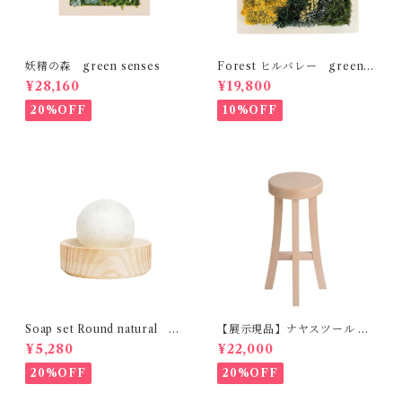
妖精の森 green senses
Forest ヒルバレー green s
enses
¥28,160
¥19,800
20%OFF
10%OFF
Soap set Round natural H
【展示現品】ナヤスツール M
ETKINEN
GREENHOLT
¥5,280
¥22,000
20%OFF
20%OFF