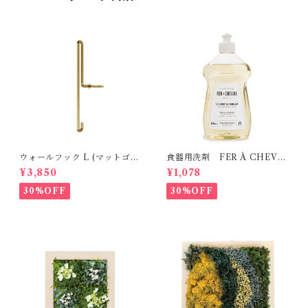
ウォールフック L (マットゴー
食器用洗剤 FER À CHEVA
ルド） MOEBE
L
¥3,850
¥1,078
30%OFF
30%OFF