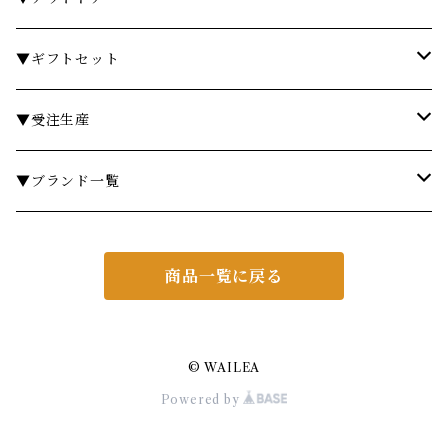
フレグランスランプ
ディスペンサー・ソープディッシュ
ハンドクリーム
カトラリー
時計
テーブル
▼ギフトセット
リードディフューザー
ボディケア
ランドリーバスケット
箸・箸置き
キャンドル
椅子・スツール
￥3,000～
▼受注生産
サシェ
衣類ケア
ミラー
ランチョンマット・コースター
フラワーベース
その他
￥5,000～
テーブル
▼ブランド一覧
その他フレグランス
バスマット・マット
スツール
鍋・フライパン・ケトル
ダストボックス
￥10,000～
チェア
ア行
商品一覧に戻る
あやせものづくり研究会
ギフトセット・セット
マット
キッチンツール
ティッシュケース
￥20,000～
ミラー
カ行
Urban Modern
CASINI
その他アイテム
フレグランス
照明・ライト
ブリザーブグリーン
シェルフ
サ行
© WAILEA
Powered by
AD CORE
KARIN CARLANDER
SIMAX
ヘアケア
ギフトセット・セット
ダイニングテーブル
ミラー
タ行