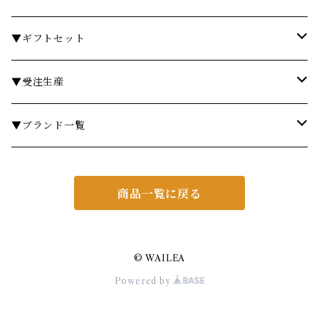
フレグランスランプ
ディスペンサー・ソープディッシュ
ハンドクリーム
カトラリー
時計
テーブル
▼ギフトセット
リードディフューザー
ボディケア
ランドリーバスケット
箸・箸置き
キャンドル
椅子・スツール
￥3,000～
▼受注生産
サシェ
衣類ケア
ミラー
ランチョンマット・コースター
フラワーベース
その他
￥5,000～
テーブル
▼ブランド一覧
その他フレグランス
バスマット・マット
スツール
鍋・フライパン・ケトル
ダストボックス
￥10,000～
チェア
ア行
商品一覧に戻る
あやせものづくり研究会
ギフトセット・セット
マット
キッチンツール
ティッシュケース
￥20,000～
ミラー
カ行
Urban Modern
CASINI
その他アイテム
フレグランス
照明・ライト
ブリザーブグリーン
シェルフ
サ行
© WAILEA
Powered by
AD CORE
KARIN CARLANDER
SIMAX
ヘアケア
ギフトセット・セット
ダイニングテーブル
ミラー
タ行