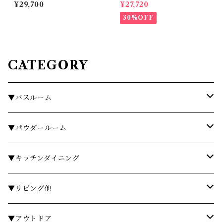
JE
¥29,700
¥27,720
30%OFF
CATEGORY
▼バスルーム
タオル
▼パウダールーム
バスローブ
石鹸・ハンドウォッシュ
▼キッチンダイニング
石鹸・ボディソープ
ディスペンサー・ソープディッシュ
お皿・プレート
▼リビング他
入浴剤・バスソルト
歯ブラシスタンド・タンブラー
グラス・コップ
フレグランス
▼アウトドア