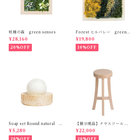
妖精の森 green senses
Forest ヒルバレー green s
enses
¥28,160
¥19,800
20%OFF
10%OFF
Soap set Round natural H
【展示現品】ナヤスツール M
ETKINEN
GREENHOLT
¥5,280
¥22,000
20%OFF
20%OFF