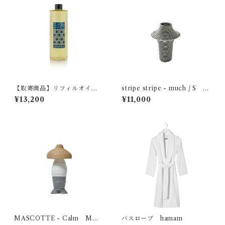
【取寄商品】リフィルオイ
stripe stripe - much / S M
ル MAX BENJAMIN IL
OBJE
¥13,200
¥11,000
UM COLLECTION
MASCOTTE - Calm MOB
バスローブ hamam