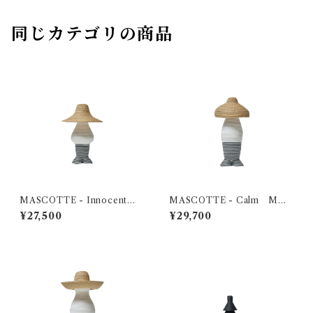
同じカテゴリの商品
MASCOTTE - Innocent
MASCOTTE - Calm MOB
MOBJE
JE
¥27,500
¥29,700