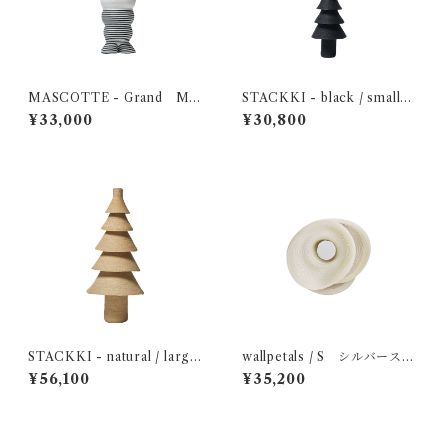
MASCOTTE - Grand MO
STACKKI - black / small
BJE
MOBJE
¥33,000
¥30,800
STACKKI - natural / large
wallpetals / S シルバーステ
MOBJE
ッチ MOBJE
¥56,100
¥35,200