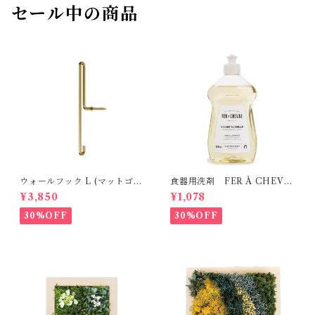
セール中の商品
ウォールフック L (マットゴー
食器用洗剤 FER À CHEVA
ルド） MOEBE
L
¥3,850
¥1,078
30%OFF
30%OFF